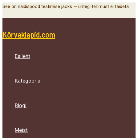
Main
Menu
Menu
Menu
Skip
See on näidispood testimise jaoks — ühtegi tellimust ei täideta.
Menu
Toggle
Toggle
Toggle
to
content
Kõrvaklapid.com
Esileht
Kategooria
Blogi
Meist