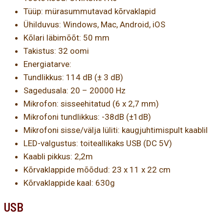
Tüüp: mürasummutavad kõrvaklapid
Ühilduvus: Windows, Mac, Android, iOS
Kõlari läbimõõt: 50 mm
Takistus: 32 oomi
Energiatarve:
Tundlikkus: 114 dB (± 3 dB)
Sagedusala: 20 – 20000 Hz
Mikrofon: sisseehitatud (6 x 2,7 mm)
Mikrofoni tundlikkus: -38dB (±1dB)
Mikrofoni sisse/välja lüliti: kaugjuhtimispult kaablil
LED-valgustus: toiteallikaks USB (DC 5V)
Kaabli pikkus: 2,2m
Kõrvaklappide mõõdud: 23 x 11 x 22 cm
Kõrvaklappide kaal: 630g
USB