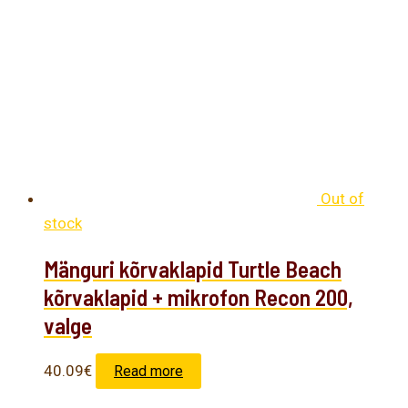
Out of
stock
Mänguri kõrvaklapid Turtle Beach
kõrvaklapid + mikrofon Recon 200,
valge
40.09
€
Read more