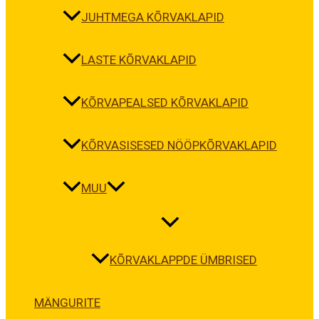
JUHTMEGA KÕRVAKLAPID
LASTE KÕRVAKLAPID
KÕRVAPEALSED KÕRVAKLAPID
KÕRVASISESED NÖÖPKÕRVAKLAPID
MUU
KÕRVAKLAPPDE ÜMBRISED
MÄNGURITE