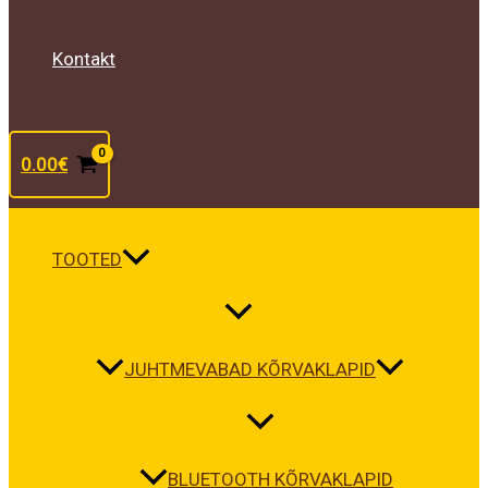
Kontakt
0.00
€
TOOTED
JUHTMEVABAD KÕRVAKLAPID
BLUETOOTH KÕRVAKLAPID