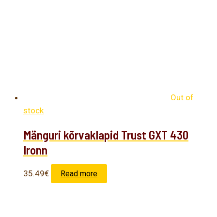
Out of
stock
Mänguri kõrvaklapid Trust GXT 430
Ironn
35.49
€
Read more