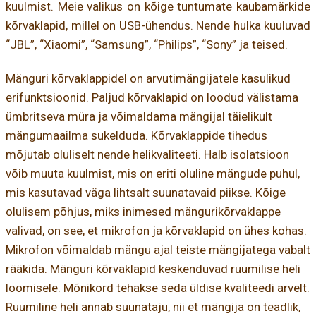
kuulmist. Meie valikus on kõige tuntumate kaubamärkide
kõrvaklapid, millel on USB-ühendus. Nende hulka kuuluvad
“JBL”, “Xiaomi”, “Samsung”, “Philips”, “Sony” ja teised.
Mänguri kõrvaklappidel on arvutimängijatele kasulikud
erifunktsioonid. Paljud kõrvaklapid on loodud välistama
ümbritseva müra ja võimaldama mängijal täielikult
mängumaailma sukelduda. Kõrvaklappide tihedus
mõjutab oluliselt nende helikvaliteeti. Halb isolatsioon
võib muuta kuulmist, mis on eriti oluline mängude puhul,
mis kasutavad väga lihtsalt suunatavaid piikse. Kõige
olulisem põhjus, miks inimesed mängurikõrvaklappe
valivad, on see, et mikrofon ja kõrvaklapid on ühes kohas.
Mikrofon võimaldab mängu ajal teiste mängijatega vabalt
rääkida. Mänguri kõrvaklapid keskenduvad ruumilise heli
loomisele. Mõnikord tehakse seda üldise kvaliteedi arvelt.
Ruumiline heli annab suunataju, nii et mängija on teadlik,