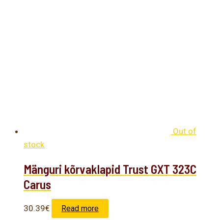
Out of
stock
Mänguri kõrvaklapid Trust GXT 323C
Carus
30.39
€
Read more