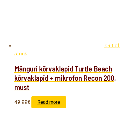
Out of
stock
Mänguri kõrvaklapid Turtle Beach
kõrvaklapid + mikrofon Recon 200,
must
49.99
€
Read more