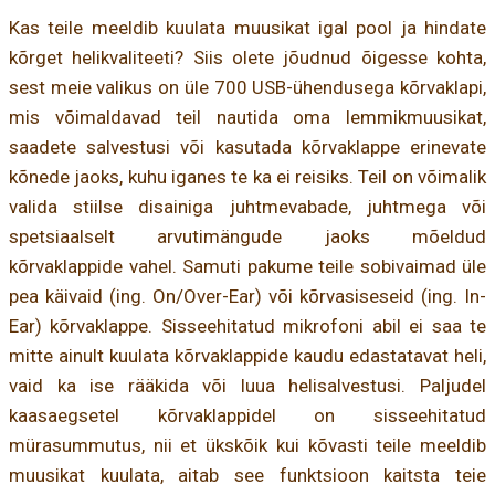
Kas teile meeldib kuulata muusikat igal pool ja hindate
kõrget helikvaliteeti? Siis olete jõudnud õigesse kohta,
sest meie valikus on üle 700 USB-ühendusega kõrvaklapi,
mis võimaldavad teil nautida oma lemmikmuusikat,
saadete salvestusi või kasutada kõrvaklappe erinevate
kõnede jaoks, kuhu iganes te ka ei reisiks. Teil on võimalik
valida stiilse disainiga juhtmevabade, juhtmega või
spetsiaalselt arvutimängude jaoks mõeldud
kõrvaklappide vahel. Samuti pakume teile sobivaimad üle
pea käivaid (ing. On/Over-Ear) või kõrvasiseseid (ing. In-
Ear) kõrvaklappe. Sisseehitatud mikrofoni abil ei saa te
mitte ainult kuulata kõrvaklappide kaudu edastatavat heli,
vaid ka ise rääkida või luua helisalvestusi. Paljudel
kaasaegsetel kõrvaklappidel on sisseehitatud
mürasummutus, nii et ükskõik kui kõvasti teile meeldib
muusikat kuulata, aitab see funktsioon kaitsta teie