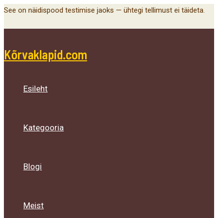
Main
Menu
Menu
Menu
Skip
See on näidispood testimise jaoks — ühtegi tellimust ei täideta.
Menu
Toggle
Toggle
Toggle
to
content
Kõrvaklapid.com
Esileht
Kategooria
Blogi
Meist