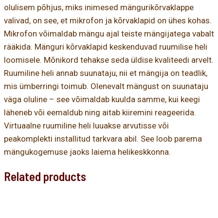
olulisem põhjus, miks inimesed mängurikõrvaklappe
valivad, on see, et mikrofon ja kõrvaklapid on ühes kohas.
Mikrofon võimaldab mängu ajal teiste mängijatega vabalt
rääkida. Mänguri kõrvaklapid keskenduvad ruumilise heli
loomisele. Mõnikord tehakse seda üldise kvaliteedi arvelt.
Ruumiline heli annab suunataju, nii et mängija on teadlik,
mis ümberringi toimub. Olenevalt mängust on suunataju
väga oluline – see võimaldab kuulda samme, kui keegi
läheneb või eemaldub ning aitab kiiremini reageerida.
Virtuaalne ruumiline heli luuakse arvutisse või
peakomplekti installitud tarkvara abil. See loob parema
mängukogemuse jaoks laiema helikeskkonna.
Related products