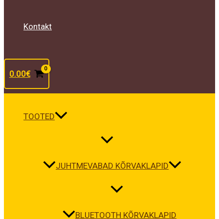
Kontakt
0.00
€
TOOTED
JUHTMEVABAD KÕRVAKLAPID
BLUETOOTH KÕRVAKLAPID