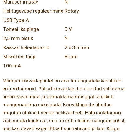
Mürasummutav
N
Helitugevuse reguleerimine
Rotary
USB Type-A
Toiteallika pinge
5 V
2,5 mm pistik
N
Kaasas heliadapterid
2 x 3.5 mm
Mikrofoni tüüp
Boom
100 mA
Mänguri kõrvaklappidel on arvutimängijatele kasulikud
erifunktsioonid. Paljud kõrvaklapid on loodud välistama
ümbritseva müra ja võimaldama mängijal täielikult
mängumaailma sukelduda. Kõrvaklappide tihedus
mõjutab oluliselt nende helikvaliteeti. Halb isolatsioon
võib muuta kuulmist, mis on eriti oluline mängude puhul,
mis kasutavad väga lihtsalt suunatavaid piikse. Kõige