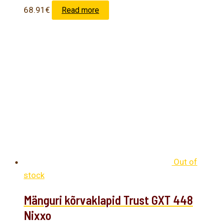
68.91
€
Read more
Out of
stock
Mänguri kõrvaklapid Trust GXT 448
Nixxo