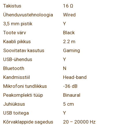
Takistus
16 Ω
Ühenduvustehnoloogia
Wired
3,5 mm pistik
Y
Toote värv
Black
Kaabli pikkus
2.2 m
Soovitatav kasutus
Gaming
USB-ühendus
Y
Bluetooth
N
Kandmisstiil
Head-band
Mikrofoni tundlikkus
-36 dB
Peakomplekti tüüp
Binaural
Juhiüksus
5 cm
USB toitega
Y
Kõrvaklappide sagedus
20 – 20000 Hz