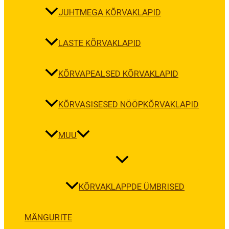
JUHTMEGA KÕRVAKLAPID
LASTE KÕRVAKLAPID
KÕRVAPEALSED KÕRVAKLAPID
KÕRVASISESED NÖÖPKÕRVAKLAPID
MUU
KÕRVAKLAPPDE ÜMBRISED
MÄNGURITE