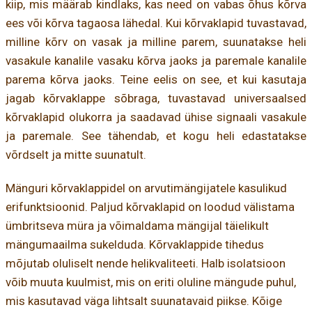
kiip, mis määrab kindlaks, kas need on vabas õhus kõrva
ees või kõrva tagaosa lähedal. Kui kõrvaklapid tuvastavad,
milline kõrv on vasak ja milline parem, suunatakse heli
vasakule kanalile vasaku kõrva jaoks ja paremale kanalile
parema kõrva jaoks. Teine eelis on see, et kui kasutaja
jagab kõrvaklappe sõbraga, tuvastavad universaalsed
kõrvaklapid olukorra ja saadavad ühise signaali vasakule
ja paremale. See tähendab, et kogu heli edastatakse
võrdselt ja mitte suunatult.
Mänguri kõrvaklappidel on arvutimängijatele kasulikud
erifunktsioonid. Paljud kõrvaklapid on loodud välistama
ümbritseva müra ja võimaldama mängijal täielikult
mängumaailma sukelduda. Kõrvaklappide tihedus
mõjutab oluliselt nende helikvaliteeti. Halb isolatsioon
võib muuta kuulmist, mis on eriti oluline mängude puhul,
mis kasutavad väga lihtsalt suunatavaid piikse. Kõige