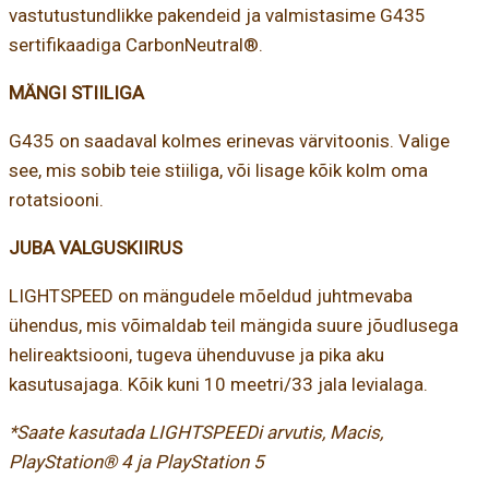
vastutustundlikke pakendeid ja valmistasime G435
sertifikaadiga CarbonNeutral®.
MÄNGI STIILIGA
G435 on saadaval kolmes erinevas värvitoonis. Valige
see, mis sobib teie stiiliga, või lisage kõik kolm oma
rotatsiooni.
JUBA VALGUSKIIRUS
LIGHTSPEED on mängudele mõeldud juhtmevaba
ühendus, mis võimaldab teil mängida suure jõudlusega
helireaktsiooni, tugeva ühenduvuse ja pika aku
kasutusajaga. Kõik kuni 10 meetri/33 jala levialaga.
*Saate kasutada LIGHTSPEEDi arvutis, Macis,
PlayStation® 4 ja PlayStation 5