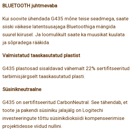
BLUETOOTH juhtmevaba
Kui soovite ühendada G435 mõne teise seadmega, saate
siiski väikese latentsusajaga Bluetoothiga mängida
suurel kiirusel. Ja loomulikult saate ka muusikat kuulata
ja sõpradega rääkida.
Valmistatud taaskasutatud plastist
G435 plastosad sisaldavad vähemalt 22% sertifitseeritud
tarbimisjärgselt taaskasutatud plasti.
Süsinikneutraalne
G435 on sertifitseeritud CarbonNeutral. See tähendab, et
toote ja pakendi süsiniku jalajälg on Logitechi
investeeringute tõttu süsinikdioksiidi kompenseerimise
projektidesse viidud nullini.