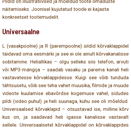
Pildid on illustratiivsed ja mõeldud toote omaduste
näitamiseks. Joonisel kujutatud toode ei kajasta
konkreetset tootemudelit.
Universaalne
L (vasakpoolne) ja R (parempoolne) sildid kõrvaklappidel
täidavad oma eesmärki ja see ei ole ainult kõrvakanalisse
sobitamine. Heliallikas – olgu selleks siis telefon, arvuti
või MP3-mängija – saadab vasaku ja parema kanali heli
vastavatesse kõrvaklappidesse. Kuigi see võib tunduda
tähtsusetu, võib see teha vahet muusika, filmide ja muude
videote kuulamise ebavõrdse kogemuse vahel, sidudes
pildi (video puhul) ja heli suunaga, kuhu see oli mõeldud.
Universaalsed kõrvaklapid – otsustavad ise, milline kõrv
kus on, ja saadavad heli igasse kanalisse vastavalt
sellele. Universaalsetel kõrvaklappidel on kõrvaklappides