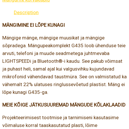
Description
MÄNGIMINE EI LÕPE KUNAGI
Mängige mänge, mängige muusikat ja mängige
sõpradega. Mängupeakomplekt G435 loob ühenduse teie
arvuti, telefoni ja muude seadmetega juhtmevaba
LIGHTSPEEDi ja Bluetooth®-i kaudu. See pakub võimsat
ja puhast heli, samal ajal kui valgusvihku kujundavad
mikrofonid vähendavad taustmüra. See on valmistatud ka
vähemalt 22% ulatuses ringlussevõetud plastist. Mäng ei
lõpe kunagi G435-ga.
MEIE KÕIGE JÄTKUSUUREMAD MÄNGUDE KÕLAKLAADID
Projekteerimisest tootmise ja tarnimiseni kasutasime
võimaluse korral taaskasutatud plasti, lõime