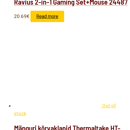
Ravius 2-in-1 Gaming Set+Mouse 24487
20.69
€
Read more
Out of
stock
Mänguri kõrvaklapid Thermaltake HT-