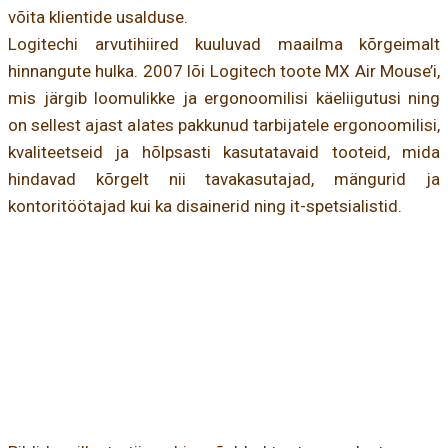
võita klientide usalduse.
Logitechi arvutihiired kuuluvad maailma kõrgeimalt
hinnangute hulka. 2007 lõi Logitech toote MX Air Mouse’i,
mis järgib loomulikke ja ergonoomilisi käeliigutusi ning
on sellest ajast alates pakkunud tarbijatele ergonoomilisi,
kvaliteetseid ja hõlpsasti kasutatavaid tooteid, mida
hindavad kõrgelt nii tavakasutajad, mängurid ja
kontoritöötajad kui ka disainerid ning it-spetsialistid.