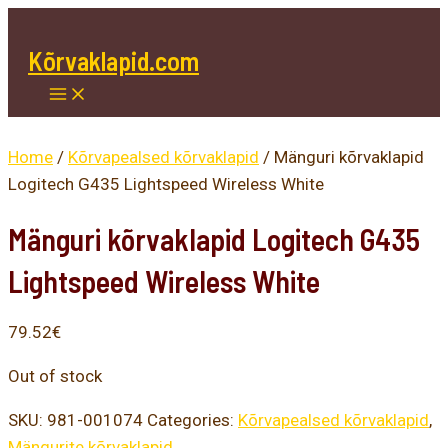
Main
Skip
Menu
to
Kõrvaklapid.com
content
Home
/
Kõrvapealsed kõrvaklapid
/ Mänguri kõrvaklapid
Logitech G435 Lightspeed Wireless White
Mänguri kõrvaklapid Logitech G435
Lightspeed Wireless White
79.52
€
Out of stock
SKU:
981-001074
Categories:
Kõrvapealsed kõrvaklapid
,
Mängurite kõrvaklapid