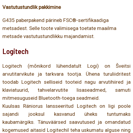
Vastutustundlik pakkimine
G435 paberpakend pärineb FSC®-sertifikaadiga
metsadest. Selle toote valimisega toetate maailma
metsade vastutustundlikku majandamist.
Logitech
Logitech (mõnikord lühendatult Logi) on Šveitsi
arvutitarvikute ja tarkvara tootja. Ühena turuliidritest
toodab Logitech selliseid tooteid nagu arvutihiired ja
klaviatuurid, tahvelarvutite lisaseadmed, samuti
mitmesuguseid Bluetooth-toega seadmeid.
Kuulsas Räniorus lansseeritud Logitech on ligi poole
sajandi jooksul kasvanud üheks tuntumaks
kaubamärgiks. Tänuväärsed saavutused ja omandatud
kogemused aitasid Logitechil teha uskumatu alguse ning