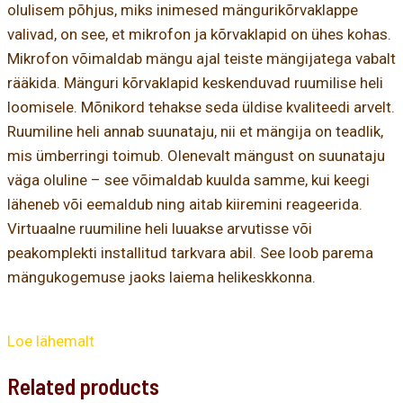
olulisem põhjus, miks inimesed mängurikõrvaklappe
valivad, on see, et mikrofon ja kõrvaklapid on ühes kohas.
Mikrofon võimaldab mängu ajal teiste mängijatega vabalt
rääkida. Mänguri kõrvaklapid keskenduvad ruumilise heli
loomisele. Mõnikord tehakse seda üldise kvaliteedi arvelt.
Ruumiline heli annab suunataju, nii et mängija on teadlik,
mis ümberringi toimub. Olenevalt mängust on suunataju
väga oluline – see võimaldab kuulda samme, kui keegi
läheneb või eemaldub ning aitab kiiremini reageerida.
Virtuaalne ruumiline heli luuakse arvutisse või
peakomplekti installitud tarkvara abil. See loob parema
mängukogemuse jaoks laiema helikeskkonna.
Loe lähemalt
Related products