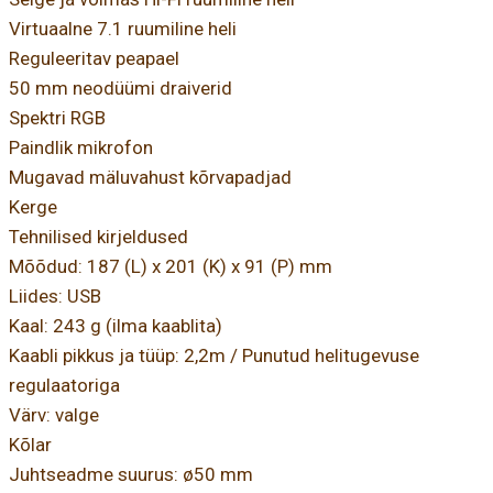
Virtuaalne 7.1 ruumiline heli
Reguleeritav peapael
50 mm neodüümi draiverid
Spektri RGB
Paindlik mikrofon
Mugavad mäluvahust kõrvapadjad
Kerge
Tehnilised kirjeldused
Mõõdud: 187 (L) x 201 (K) x 91 (P) mm
Liides: USB
Kaal: 243 g (ilma kaablita)
Kaabli pikkus ja tüüp: 2,2m / Punutud helitugevuse
regulaatoriga
Värv: valge
Kõlar
Juhtseadme suurus: ø50 mm