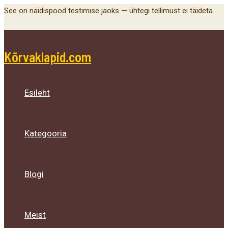
Main
Menu
Menu
Menu
Skip
See on näidispood testimise jaoks — ühtegi tellimust ei täideta.
Menu
Toggle
Toggle
Toggle
to
content
Kõrvaklapid.com
Esileht
Kategooria
Blogi
Meist