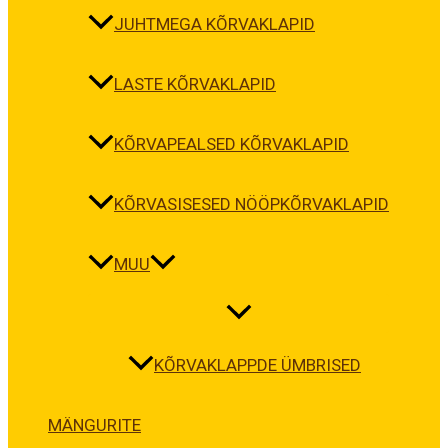
JUHTMEGA KÕRVAKLAPID
LASTE KÕRVAKLAPID
KÕRVAPEALSED KÕRVAKLAPID
KÕRVASISESED NÖÖPKÕRVAKLAPID
MUU
KÕRVAKLAPPDE ÜMBRISED
MÄNGURITE