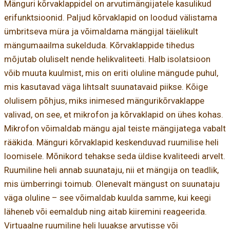
Mänguri kõrvaklappidel on arvutimängijatele kasulikud
erifunktsioonid. Paljud kõrvaklapid on loodud välistama
ümbritseva müra ja võimaldama mängijal täielikult
mängumaailma sukelduda. Kõrvaklappide tihedus
mõjutab oluliselt nende helikvaliteeti. Halb isolatsioon
võib muuta kuulmist, mis on eriti oluline mängude puhul,
mis kasutavad väga lihtsalt suunatavaid piikse. Kõige
olulisem põhjus, miks inimesed mängurikõrvaklappe
valivad, on see, et mikrofon ja kõrvaklapid on ühes kohas.
Mikrofon võimaldab mängu ajal teiste mängijatega vabalt
rääkida. Mänguri kõrvaklapid keskenduvad ruumilise heli
loomisele. Mõnikord tehakse seda üldise kvaliteedi arvelt.
Ruumiline heli annab suunataju, nii et mängija on teadlik,
mis ümberringi toimub. Olenevalt mängust on suunataju
väga oluline – see võimaldab kuulda samme, kui keegi
läheneb või eemaldub ning aitab kiiremini reageerida.
Virtuaalne ruumiline heli luuakse arvutisse või