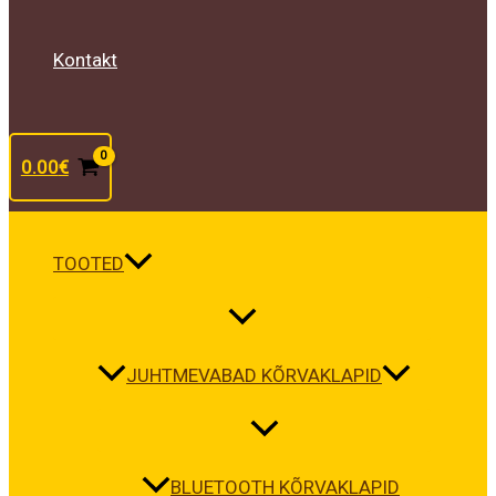
Kontakt
0.00
€
TOOTED
JUHTMEVABAD KÕRVAKLAPID
BLUETOOTH KÕRVAKLAPID