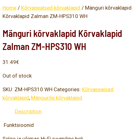
Home
/
Kõrvapealsed kõrvaklapid
/ Mänguri kõrvaklapid
Kõrvaklapid Zalman ZM-HPS310 WH
Mänguri kõrvaklapid Kõrvaklapid
Zalman ZM-HPS310 WH
31.49
€
Out of stock
SKU:
ZM-HPS310 WH
Categories:
Kõrvapealsed
kõrvaklapid
,
Mängurite kõrvaklapid
Description
Funktsioonid
Selge ja võimas Hi-Fi ruumiline heli