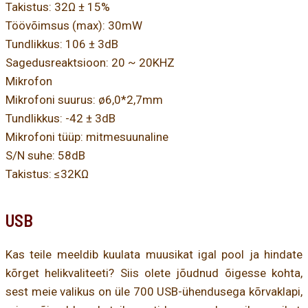
Takistus: 32Ω ± 15%
Töövõimsus (max): 30mW
Tundlikkus: 106 ± 3dB
Sagedusreaktsioon: 20 ~ 20KHZ
Mikrofon
Mikrofoni suurus: ø6,0*2,7mm
Tundlikkus: -42 ± 3dB
Mikrofoni tüüp: mitmesuunaline
S/N suhe: 58dB
Takistus: ≤32KΩ
USB
Kas teile meeldib kuulata muusikat igal pool ja hindate
kõrget helikvaliteeti? Siis olete jõudnud õigesse kohta,
sest meie valikus on üle 700 USB-ühendusega kõrvaklapi,