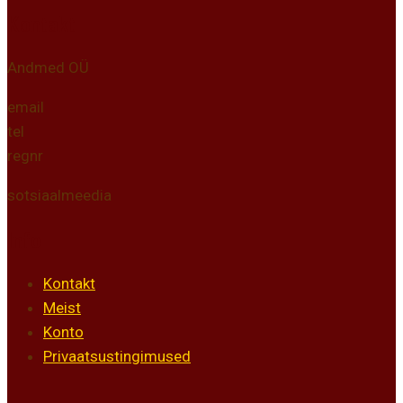
Kontakt
Andmed OÜ
email
tel
regnr
sotsiaalmeedia
Info
Kontakt
Meist
Konto
Privaatsustingimused