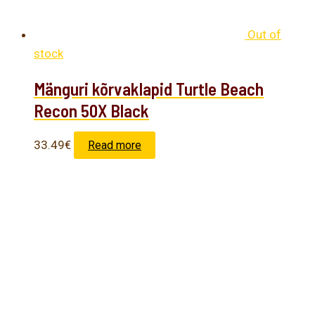
Out of
stock
Mänguri kõrvaklapid Turtle Beach
Recon 50X Black
33.49
€
Read more