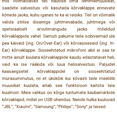
mis võimaldavad teil nautida oma lemmikmuusikat,
saadete salvestusi või kasutada kõrvaklappe erinevate
kõnede jaoks, kuhu iganes te ka ei reisiks. Teil on võimalik
valida stiilse disainiga juhtmevabade, juhtmega või
spetsiaalselt arvutimängude jaoks mõeldud
kõrvaklappide vahel. Samuti pakume teile sobivaimad üle
pea käivaid (ing. On/Over-Ear) või kõrvasiseseid (ing. In-
Ear) kõrvaklappe. Sisseehitatud mikrofoni abil ei saa te
mitte ainult kuulata kõrvaklappide kaudu edastatavat heli,
vaid ka ise rääkida või luua helisalvestusi. Paljudel
kaasaegsetel kõrvaklappidel on sisseehitatud
mürasummutus, nii et ükskõik kui kõvasti teile meeldib
muusikat kuulata, aitab see funktsioon kaitsta teie
kuulmist. Meie valikus on kõige tuntumate kaubamärkide
kõrvaklapid, millel on USB-ühendus. Nende hulka kuuluvad
“JBL”, “Xiaomi”, “Samsung”, “Philips”, “Sony” ja teised.