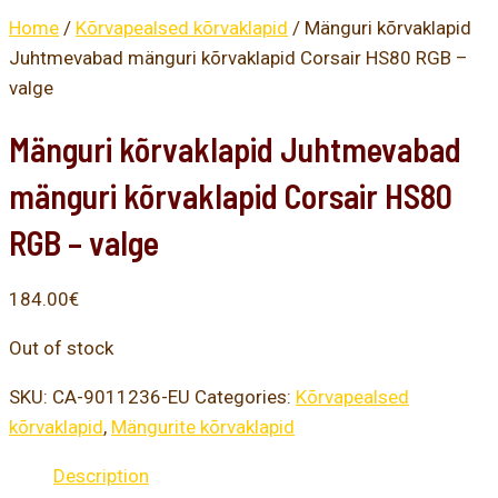
Home
/
Kõrvapealsed kõrvaklapid
/ Mänguri kõrvaklapid
Juhtmevabad mänguri kõrvaklapid Corsair HS80 RGB –
valge
Mänguri kõrvaklapid Juhtmevabad
mänguri kõrvaklapid Corsair HS80
RGB – valge
184.00
€
Out of stock
SKU:
CA-9011236-EU
Categories:
Kõrvapealsed
kõrvaklapid
,
Mängurite kõrvaklapid
Description