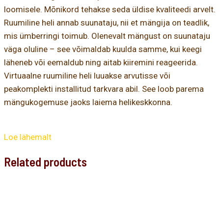
loomisele. Mõnikord tehakse seda üldise kvaliteedi arvelt.
Ruumiline heli annab suunataju, nii et mängija on teadlik,
mis ümberringi toimub. Olenevalt mängust on suunataju
väga oluline – see võimaldab kuulda samme, kui keegi
läheneb või eemaldub ning aitab kiiremini reageerida.
Virtuaalne ruumiline heli luuakse arvutisse või
peakomplekti installitud tarkvara abil. See loob parema
mängukogemuse jaoks laiema helikeskkonna.
Loe lähemalt
Related products