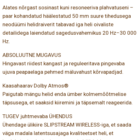
Alates nõrgast sosinast kuni resoneeriva plahvatuseni –
paar kohandatud häälestatud 50 mm suure tihedusega
neodüümi helidraiverit tabavad iga heli oivaliste
detailidega laiendatud sagedusvahemikus 20 Hz–30 000
Hz.
ABSOLUUTNE MUGAVUS
Hingavast riidest kangast ja reguleeritava pingevaba
ujuva peapaelaga pehmed mäluvahust kõrvapadjad.
Kaasahaarav Dolby Atmos®
Paigutab mängu helid enda ümber kolmemõõtmelise
täpsusega, et saaksid kiiremini ja täpsemalt reageerida.
TUGEV juhtmevaba ÜHENDUS
Ühendage ülikiire SLIPSTREAM WIRELESS-iga, et saada
väga madala latentsusajaga kvaliteetset heli, et