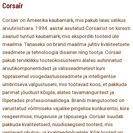
Corsair
Corsair on Ameerika kaubamärk, mis pakub laias valikus
arvutiriistvara. 1994. aastal asutatud Corsairist on kiiresti
saanud tuntud kaubamärk, mis ekspordib tooteid üle
maailma. Tänaseks on bränd maailma juhtiv kvaliteetsete
seadmete ja tehnoloogia disainer ning tootja. Corsair
pakub terviklikku tooteökosüsteemi alates auhinnatud
arvutikomponentidest ja välisseadmetest kuni
tipptasemel voogedastusseadmete ja intelligentse
ümbritseva valgustuseni, mis töötavad koos, et pakkuda
parimat jõudlust kõigile, alates tavamänguritest ja
lõpetades professionaalidega. Brändi mängutooted on
varustatud võitmiseks vajalike pingelise konkurentsi, kiire
reageerimise, mugavuse ja täpsusega. Corsair suudab
pakkuda kvaliteetseid, nüüdisaegseid tooteid, mis
vastavad ohutus- ja kvaliteedinõuetele. Kõik tooted on