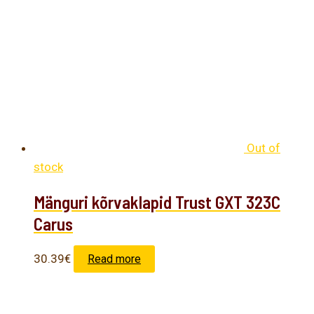
Out of
stock
Mänguri kõrvaklapid Trust GXT 323C
Carus
30.39
€
Read more