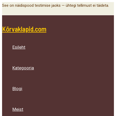
Main
Menu
Menu
Menu
Skip
See on näidispood testimise jaoks — ühtegi tellimust ei täideta.
Menu
Toggle
Toggle
Toggle
to
content
Kõrvaklapid.com
Esileht
Kategooria
Blogi
Meist