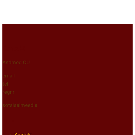
Kontakt
Andmed OÜ
email
tel
regnr
sotsiaalmeedia
Info
Kontakt