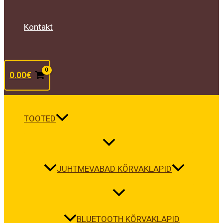
Kontakt
0.00
€
TOOTED
JUHTMEVABAD KÕRVAKLAPID
BLUETOOTH KÕRVAKLAPID