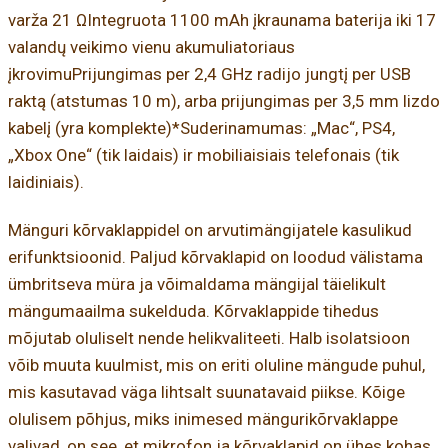
varža 21 ΩIntegruota 1100 mAh įkraunama baterija iki 17
valandų veikimo vienu akumuliatoriaus
įkrovimuPrijungimas per 2,4 GHz radijo jungtį per USB
raktą (atstumas 10 m), arba prijungimas per 3,5 mm lizdo
kabelį (yra komplekte)*Suderinamumas: „Mac“, PS4,
„Xbox One“ (tik laidais) ir mobiliaisiais telefonais (tik
laidiniais).
Mänguri kõrvaklappidel on arvutimängijatele kasulikud
erifunktsioonid. Paljud kõrvaklapid on loodud välistama
ümbritseva müra ja võimaldama mängijal täielikult
mängumaailma sukelduda. Kõrvaklappide tihedus
mõjutab oluliselt nende helikvaliteeti. Halb isolatsioon
võib muuta kuulmist, mis on eriti oluline mängude puhul,
mis kasutavad väga lihtsalt suunatavaid piikse. Kõige
olulisem põhjus, miks inimesed mängurikõrvaklappe
valivad, on see, et mikrofon ja kõrvaklapid on ühes kohas.