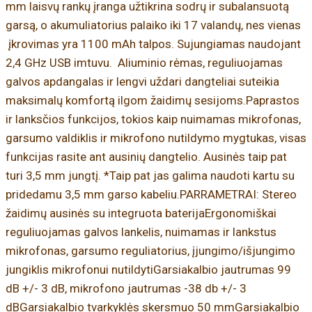
mm laisvų rankų įranga užtikrina sodrų ir subalansuotą
garsą, o akumuliatorius palaiko iki 17 valandų, nes vienas
įkrovimas yra 1100 mAh talpos. Sujungiamas naudojant
2,4 GHz USB imtuvu. Aliuminio rėmas, reguliuojamas
galvos apdangalas ir lengvi uždari dangteliai suteikia
maksimalų komfortą ilgom žaidimų sesijoms.Paprastos
ir lanksčios funkcijos, tokios kaip nuimamas mikrofonas,
garsumo valdiklis ir mikrofono nutildymo mygtukas, visas
funkcijas rasite ant ausinių dangtelio. Ausinės taip pat
turi 3,5 mm jungtį. *Taip pat jas galima naudoti kartu su
pridedamu 3,5 mm garso kabeliu.PARRAMETRAI: Stereo
žaidimų ausinės su integruota baterijaErgonomiškai
reguliuojamas galvos lankelis, nuimamas ir lankstus
mikrofonas, garsumo reguliatorius, įjungimo/išjungimo
jungiklis mikrofonui nutildytiGarsiakalbio jautrumas 99
dB +/- 3 dB, mikrofono jautrumas -38 db +/- 3
dBGarsiakalbio tvarkyklės skersmuo 50 mmGarsiakalbio