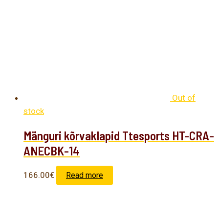
Out of
stock
Mänguri kõrvaklapid Ttesports HT-CRA-
ANECBK-14
166.00
€
Read more