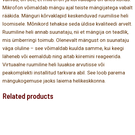
Mikrofon võimaldab mängu ajal teiste mängijatega vabalt
rääkida. Mänguri kõrvaklapid keskenduvad ruumilise heli
loomisele. Mõnikord tehakse seda üldise kvaliteedi arvelt.
Ruumiline heli annab suunataju, nii et mängija on teadlik,
mis ümberringi toimub. Olenevalt mängust on suunataju
väga oluline – see võimaldab kuulda samme, kui keegi
läheneb või eemaldub ning aitab kiiremini reageerida.
Virtuaalne ruumiline heli luuakse arvutisse või
peakomplekti installitud tarkvara abil. See loob parema
mängukogemuse jaoks laiema helikeskkonna.
Related products