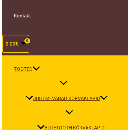
Kontakt
0.00
€
TOOTED
JUHTMEVABAD KÕRVAKLAPID
BLUETOOTH KÕRVAKLAPID