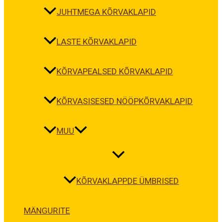
JUHTMEGA KÕRVAKLAPID
LASTE KÕRVAKLAPID
KÕRVAPEALSED KÕRVAKLAPID
KÕRVASISESED NÖÖPKÕRVAKLAPID
MUU
KÕRVAKLAPPDE ÜMBRISED
MÄNGURITE