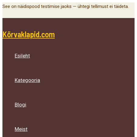
Main
Menu
Menu
Menu
Skip
See on näidispood testimise jaoks — ühtegi tellimust ei täideta.
Menu
Toggle
Toggle
Toggle
to
content
Kõrvaklapid.com
Esileht
Kategooria
Blogi
Meist