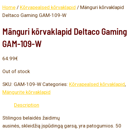
Home
/
Kõrvapealsed kõrvaklapid
/ Mänguri kõrvaklapid
Deltaco Gaming GAM-109-W
Mänguri kõrvaklapid Deltaco Gaming
GAM-109-W
64.99
€
Out of stock
SKU:
GAM-109-W
Categories:
Kõrvapealsed kõrvaklapid
,
Mängurite kõrvaklapid
Description
Stilingos belaidės žaidimų
ausinės, skleidžią įspūdingą garsą, yra patogumios. 50