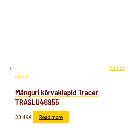
Out of
stock
Mänguri kõrvaklapid Tracer
TRASLU46955
33.49
€
Read more