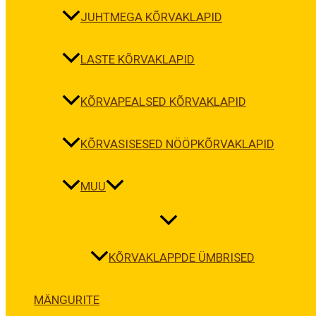
JUHTMEGA KÕRVAKLAPID
LASTE KÕRVAKLAPID
KÕRVAPEALSED KÕRVAKLAPID
KÕRVASISESED NÖÖPKÕRVAKLAPID
MUU
KÕRVAKLAPPDE ÜMBRISED
MÄNGURITE