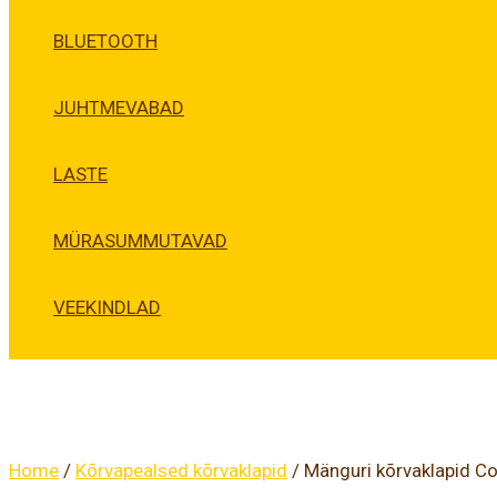
BLUETOOTH
JUHTMEVABAD
LASTE
MÜRASUMMUTAVAD
VEEKINDLAD
Home
/
Kõrvapealsed kõrvaklapid
/ Mänguri kõrvaklapid 