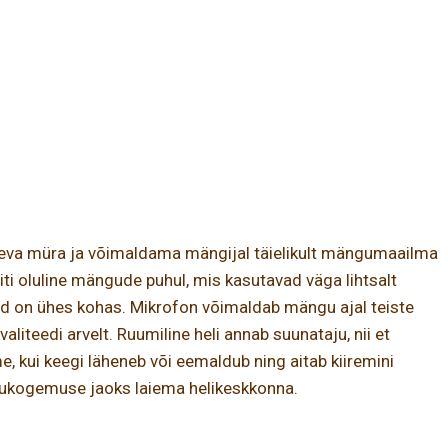
tseva müra ja võimaldama mängijal täielikult mängumaailma
iti oluline mängude puhul, mis kasutavad väga lihtsalt
pid on ühes kohas. Mikrofon võimaldab mängu ajal teiste
iteedi arvelt. Ruumiline heli annab suunataju, nii et
 kui keegi läheneb või eemaldub ning aitab kiiremini
ängukogemuse jaoks laiema helikeskkonna.