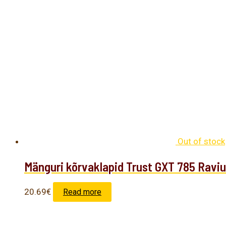
Out of stock
Mänguri kõrvaklapid Trust GXT 785 Ravi
20.69
€
Read more