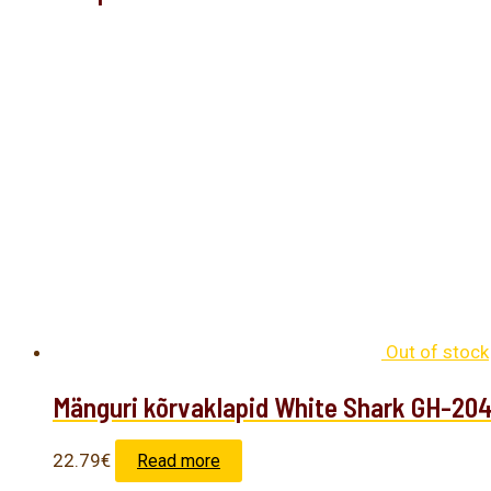
Out of stock
Mänguri kõrvaklapid White Shark GH-204
22.79
€
Read more