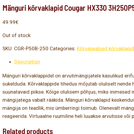
Mänguri kõrvaklapid Cougar HX330 3H250P
49.99
€
Out of stock
SKU:
CGR-P50B-250
Categories:
Kõrvapealsed kõrvaklapid
Description
Mänguri kõrvaklappidel on arvutimängijatele kasulikud eri
sukelduda. Kõrvaklappide tihedus mõjutab oluliselt nende he
suunatavaid piikse. Kõige olulisem põhjus, miks inimesed 
mängijatega vabalt rääkida. Mänguri kõrvaklapid keskenduvad
mängija on teadlik, mis ümberringi toimub. Olenevalt mäng
reageerida. Virtuaalne ruumiline heli luuakse arvutisse võ
Related products