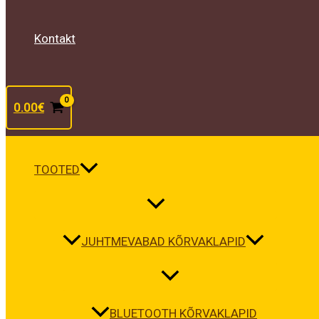
Kontakt
0.00
€
TOOTED
JUHTMEVABAD KÕRVAKLAPID
BLUETOOTH KÕRVAKLAPID