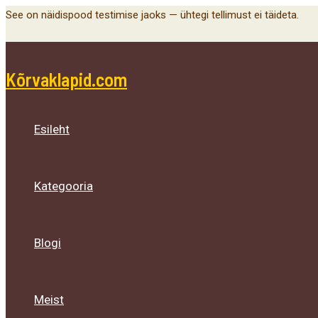
Menu
Menu
Menu
Skip
See on näidispood testimise jaoks — ühtegi tellimust ei täideta.
Toggle
Toggle
Toggle
to
content
Kõrvaklapid.com
Esileht
Kategooria
Blogi
Meist