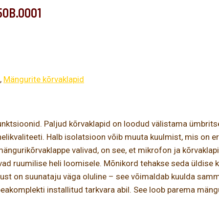
50B.0001
,
Mängurite kõrvaklapid
funktsioonid. Paljud kõrvaklapid on loodud välistama ümbri
likvaliteeti. Halb isolatsioon võib muuta kuulmist, mis on er
mängurikõrvaklappe valivad, on see, et mikrofon ja kõrvakla
 ruumilise heli loomisele. Mõnikord tehakse seda üldise kval
ust on suunataju väga oluline – see võimaldab kuulda samme,
i peakomplekti installitud tarkvara abil. See loob parema m