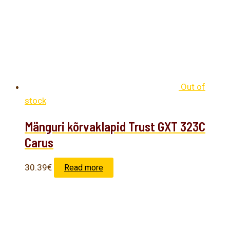
Out of
stock
Mänguri kõrvaklapid Trust GXT 323C
Carus
30.39
€
Read more