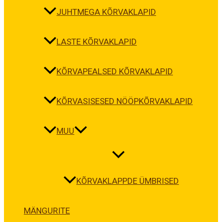
JUHTMEGA KÕRVAKLAPID
LASTE KÕRVAKLAPID
KÕRVAPEALSED KÕRVAKLAPID
KÕRVASISESED NÖÖPKÕRVAKLAPID
MUU
KÕRVAKLAPPDE ÜMBRISED
MÄNGURITE