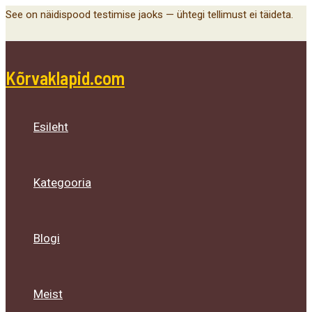
Main
Menu
Menu
Menu
Skip
See on näidispood testimise jaoks — ühtegi tellimust ei täideta.
Menu
Toggle
Toggle
Toggle
to
content
Kõrvaklapid.com
Esileht
Kategooria
Blogi
Meist