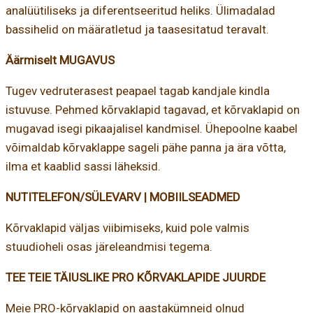
analüütiliseks ja diferentseeritud heliks. Ülimadalad
bassihelid on määratletud ja taasesitatud teravalt.
Äärmiselt MUGAVUS
Tugev vedruterasest peapael tagab kandjale kindla
istuvuse. Pehmed kõrvaklapid tagavad, et kõrvaklapid on
mugavad isegi pikaajalisel kandmisel. Ühepoolne kaabel
võimaldab kõrvaklappe sageli pähe panna ja ära võtta,
ilma et kaablid sassi läheksid.
NUTITELEFON/SÜLEVARV | MOBIILSEADMED
Kõrvaklapid väljas viibimiseks, kuid pole valmis
stuudioheli osas järeleandmisi tegema.
TEE TEIE TÄIUSLIKE PRO KÕRVAKLAPIDE JUURDE
Meie PRO-kõrvaklapid on aastakümneid olnud