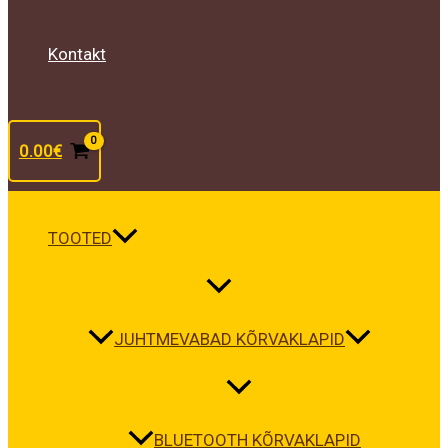
Kontakt
0.00
€
TOOTED
JUHTMEVABAD KÕRVAKLAPID
BLUETOOTH KÕRVAKLAPID