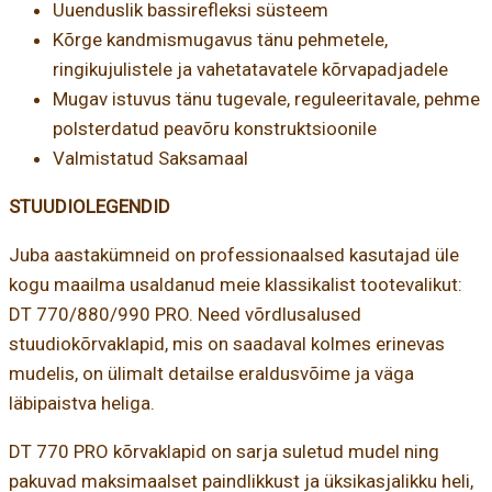
Uuenduslik bassirefleksi süsteem
Kõrge kandmismugavus tänu pehmetele,
ringikujulistele ja vahetatavatele kõrvapadjadele
Mugav istuvus tänu tugevale, reguleeritavale, pehme
polsterdatud peavõru konstruktsioonile
Valmistatud Saksamaal
STUUDIOLEGENDID
Juba aastakümneid on professionaalsed kasutajad üle
kogu maailma usaldanud meie klassikalist tootevalikut:
DT 770/880/990 PRO. Need võrdlusalused
stuudiokõrvaklapid, mis on saadaval kolmes erinevas
mudelis, on ülimalt detailse eraldusvõime ja väga
läbipaistva heliga.
DT 770 PRO kõrvaklapid on sarja suletud mudel ning
pakuvad maksimaalset paindlikkust ja üksikasjalikku heli,