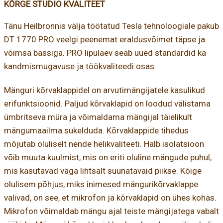
KÕRGE STUDIO KVALITEET
Tänu Heilbronnis välja töötatud Tesla tehnoloogiale pakub
DT 1770 PRO veelgi peenemat eraldusvõimet täpse ja
võimsa bassiga. PRO lipulaev seab uued standardid ka
kandmismugavuse ja töökvaliteedi osas.
Mänguri kõrvaklappidel on arvutimängijatele kasulikud
erifunktsioonid. Paljud kõrvaklapid on loodud välistama
ümbritseva müra ja võimaldama mängijal täielikult
mängumaailma sukelduda. Kõrvaklappide tihedus
mõjutab oluliselt nende helikvaliteeti. Halb isolatsioon
võib muuta kuulmist, mis on eriti oluline mängude puhul,
mis kasutavad väga lihtsalt suunatavaid piikse. Kõige
olulisem põhjus, miks inimesed mängurikõrvaklappe
valivad, on see, et mikrofon ja kõrvaklapid on ühes kohas.
Mikrofon võimaldab mängu ajal teiste mängijatega vabalt