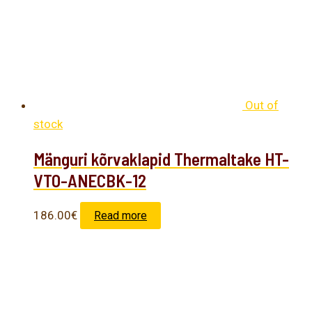
Out of
stock
Mänguri kõrvaklapid Thermaltake HT-
VTO-ANECBK-12
186.00
€
Read more