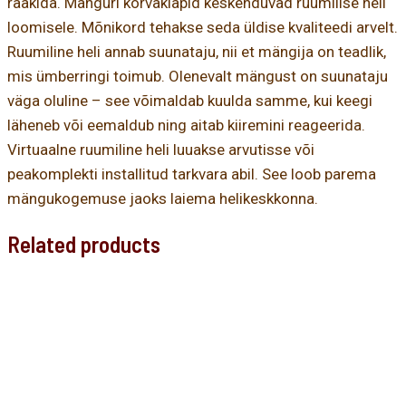
rääkida. Mänguri kõrvaklapid keskenduvad ruumilise heli
loomisele. Mõnikord tehakse seda üldise kvaliteedi arvelt.
Ruumiline heli annab suunataju, nii et mängija on teadlik,
mis ümberringi toimub. Olenevalt mängust on suunataju
väga oluline – see võimaldab kuulda samme, kui keegi
läheneb või eemaldub ning aitab kiiremini reageerida.
Virtuaalne ruumiline heli luuakse arvutisse või
peakomplekti installitud tarkvara abil. See loob parema
mängukogemuse jaoks laiema helikeskkonna.
Related products