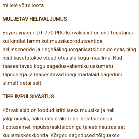
millele võite loota.
MULJETAV HELIVALJUMUS
Beyerdynamic DT 770 PRO kõrvaklapid on end tõestanud
kui kindlat lemmikut muusikaprodutsentide,
heliinseneride ja ringhäälinguorganisatsioonide seas ning
neid kasutatakse stuudiotes üle kogu maailma. Nad
taasesitavad kogu sagedusvahemiku uskumatu
täpsusega ja taasesitavad isegi madalaid sagedusi
ülimalt detailselt.
TIPP IMPULSIVASTUS
Kõrvaklapid on loodud kriitiliseks muusika ja heli
jälgimiseks, pakkudes erakordse isolatsiooni ja
tipptasemel impulssreaktsiooniga täiesti neutraalset
kuulamiskeskkonda. Kõrged sagedused tõlgitakse