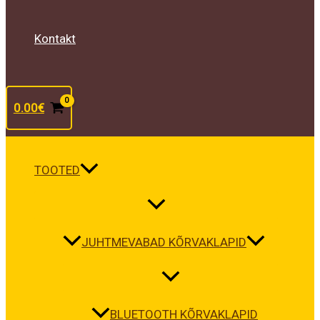
Kontakt
0.00
€
TOOTED
JUHTMEVABAD KÕRVAKLAPID
BLUETOOTH KÕRVAKLAPID