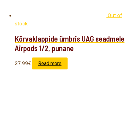
Out of
stock
Kõrvaklappide ümbris UAG seadmele
Airpods 1/2, punane
27.99
€
Read more