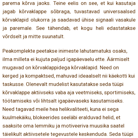
parema kõrva jaoks. Teine eelis on see, et kui kasutaja
jagab kõrvaklappe sõbraga, tuvastavad universaalsed
kõrvaklapid olukorra ja saadavad ühise signaali vasakule
ja paremale. See tähendab, et kogu heli edastatakse
võrdselt ja mitte suunatult.
Peakomplekte peetakse inimeste lahutamatuks osaks,
ilma milleta ei kujuta paljud igapäevaelu ette. Äärmiselt
mugavad on kõrvaklappidega kõrvaklapid. Need on
kerged ja kompaktsed, mahuvad ideaalselt nii käekotti kui
taskusse. Olenevalt mudelist kasutatakse seda tüüpi
kõrvaklappe aktiivseks vaba aja veetmiseks, sportimiseks,
töötamiseks või lihtsalt igapäevaseks kasutamiseks.
Need tagavad meile hea helikvaliteeti, kuna ei sega
kuulmekäiku, blokeerides seeläbi eralduvad helid, et
saaksite oma lemmiku ja motiveeriva muusika saatel
täielikult aktiivsetele tegevustele keskenduda. Seda tüüpi