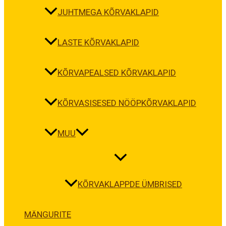
JUHTMEGA KÕRVAKLAPID
LASTE KÕRVAKLAPID
KÕRVAPEALSED KÕRVAKLAPID
KÕRVASISESED NÖÖPKÕRVAKLAPID
MUU
KÕRVAKLAPPDE ÜMBRISED
MÄNGURITE