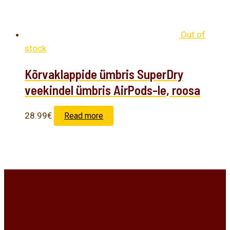
Out of
stock
Kõrvaklappide ümbris SuperDry
veekindel ümbris AirPods-le, roosa
28.99
€
Read more
Kontakt