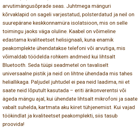
arvutimängusõprade seas. Juhtmega mänguri
kõrvaklapid on sageli varjestatud, polsterdatud ja neil on
suurepärane keskkonnamüra isolatsioon, mis on selle
toimingu jaoks väga oluline. Kaabel on võimeline
edastama kvaliteetset helisignaali, kuna enamik
peakomplekte ühendatakse telefoni või arvutiga, mis
võimaldab töödelda rohkem andmeid kui lihtsalt
Bluetooth. Seda tüüpi seadmetel on tavaliselt
universaalne pistik ja neid on lihtne ühendada mis tahes
heliallikaga. Paljudel juhtudel ei pea neid laadima, nii et
saate neid lõputult kasutada – eriti ärikonverentsi või
ägeda mängu ajal, kui ühendate lihtsalt mikrofoni ja saate
vabalt suhelda, kartmata aku kiiret tühjenemist. Kui vajad
töökindlat ja kvaliteetset peakomplekti, siis tasub
proovida!