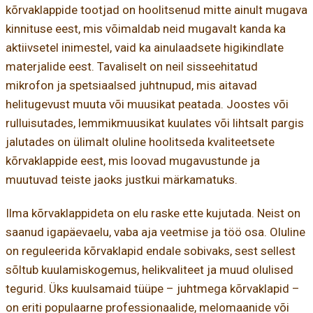
kõrvaklappide tootjad on hoolitsenud mitte ainult mugava
kinnituse eest, mis võimaldab neid mugavalt kanda ka
aktiivsetel inimestel, vaid ka ainulaadsete higikindlate
materjalide eest. Tavaliselt on neil sisseehitatud
mikrofon ja spetsiaalsed juhtnupud, mis aitavad
helitugevust muuta või muusikat peatada. Joostes või
rulluisutades, lemmikmuusikat kuulates või lihtsalt pargis
jalutades on ülimalt oluline hoolitseda kvaliteetsete
kõrvaklappide eest, mis loovad mugavustunde ja
muutuvad teiste jaoks justkui märkamatuks.
Ilma kõrvaklappideta on elu raske ette kujutada. Neist on
saanud igapäevaelu, vaba aja veetmise ja töö osa. Oluline
on reguleerida kõrvaklapid endale sobivaks, sest sellest
sõltub kuulamiskogemus, helikvaliteet ja muud olulised
tegurid. Üks kuulsamaid tüüpe – juhtmega kõrvaklapid –
on eriti populaarne professionaalide, melomaanide või