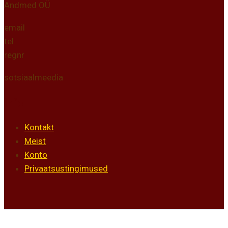
Andmed OÜ
email
tel
regnr
sotsiaalmeedia
Info
Kontakt
Meist
Konto
Privaatsustingimused