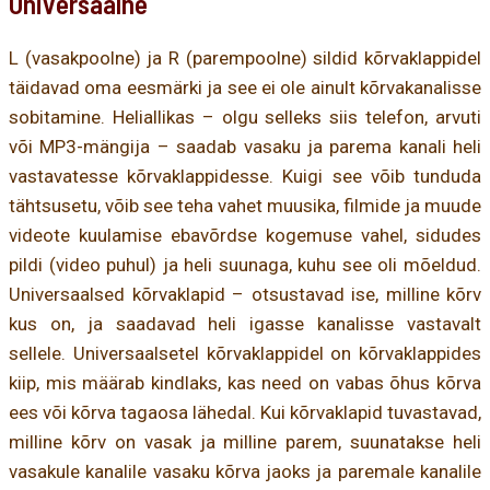
Universaalne
L (vasakpoolne) ja R (parempoolne) sildid kõrvaklappidel
täidavad oma eesmärki ja see ei ole ainult kõrvakanalisse
sobitamine. Heliallikas – olgu selleks siis telefon, arvuti
või MP3-mängija – saadab vasaku ja parema kanali heli
vastavatesse kõrvaklappidesse. Kuigi see võib tunduda
tähtsusetu, võib see teha vahet muusika, filmide ja muude
videote kuulamise ebavõrdse kogemuse vahel, sidudes
pildi (video puhul) ja heli suunaga, kuhu see oli mõeldud.
Universaalsed kõrvaklapid – otsustavad ise, milline kõrv
kus on, ja saadavad heli igasse kanalisse vastavalt
sellele. Universaalsetel kõrvaklappidel on kõrvaklappides
kiip, mis määrab kindlaks, kas need on vabas õhus kõrva
ees või kõrva tagaosa lähedal. Kui kõrvaklapid tuvastavad,
milline kõrv on vasak ja milline parem, suunatakse heli
vasakule kanalile vasaku kõrva jaoks ja paremale kanalile