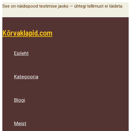
Main
Menu
Menu
Menu
Skip
See on näidispood testimise jaoks — ühtegi tellimust ei täideta.
Menu
Toggle
Toggle
Toggle
to
content
Kõrvaklapid.com
Esileht
Kategooria
Blogi
Meist