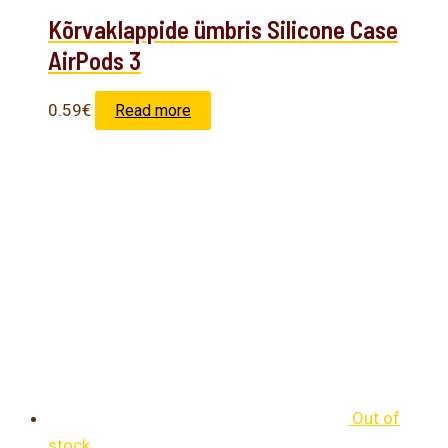
Kõrvaklappide ümbris Silicone Case
AirPods 3
0.59
€
Read more
Out of
stock